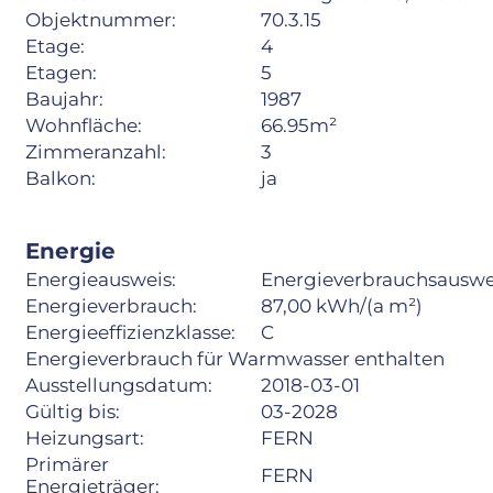
Objektnummer:
70.3.15
Etage:
4
Etagen:
5
Baujahr:
1987
Wohnfläche:
66.95m²
Zimmeranzahl:
3
Balkon:
ja
Energie
Energieausweis:
Energieverbrauchsauswe
Energieverbrauch:
87,00 kWh/(a m²)
Energieeffizienzklasse:
C
Energieverbrauch für Warmwasser enthalten
Ausstellungsdatum:
2018-03-01
Gültig bis:
03-2028
Heizungsart:
FERN
Primärer
FERN
Energieträger: