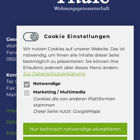
Cookie Einstellungen
Geschäftsstelle
Wohnungsgenossenschaft Thale eG
Wir nutzen Cookies auf unserer Website. Das ist
Ferdinand-Freiligrath-Straße 53
notwendig, um Ihnen alle Inhalte dieser Seite
06502 Thale
bestmöglich zu präsentieren. Sie können Ihre
Erlaubnis jederzeit über dieses Menü ändern.
Zur Datenschutzerklärung
Kontakt
Tel: 03947 958-0
Notwendige
Fax: 03947 958-45
Marketing / Multimedia
Mail:
office
@
wohnen-in-thale.de
Cookies die von anderen Plattformen
stammen
Impressum
Diese Seite nutzt: GoogleMaps
Datenschutz
Nur technisch notwendige akzeptieren
Erklärung zur Barrierefreiheit